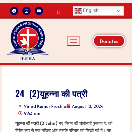
F
I
Y
English
a
n
o
Skip
c
s
u
to
e
t
t
b
a
u
content
o
g
b
o
r
e
k
a
Donates
m
24 (2)यूहन्ना की पत्री
Vinod Kumar Prochia
August 18, 2024
9:43 am
यूहन्ना की पत्री (2 John)
नए नियम की चौबीसवीं पुस्तक है, जो
विशेष रूप से एक महिला और उसके परिवार को लिखी गई है। यह