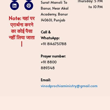
Thursday: 5 PM
Surat Manoli To
b
u
e
a
a
e
to 10 PM
o
b
d
g
r
Banur, Near Akal
o
e
i
r
e
Academy, Banur
k
n
a
s
Note: यहां पर
140601, Punjab
m
t
प्रार्थना करने
का कोई पैसा
Call &
नहीं लिया जाता
WhatsApp:
|
+91 8146751788
Prayer number:
+91 8800
889348
Email:
vinodprochiaministry@gmail.com
Copyright © All Rights
Terms & Condition -