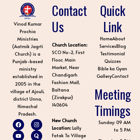
Contact
Quick
Us
Link
Vinod Kumar
Prochia
Home
About
Ministries
Church Location:
Services
Blog
(Aatmik Jagrti
SCO No-2, First
Testimonial
Church) is a
Floor, Main
Quizzes
Punjab-based
Market, Near
Bible ka Gyan
ministry
Chandigarh
Gallery
Contact
established in
Fashion Mall,
2005 in the
Meeting
Baltana
village of Ajouli,
(Zirakpur)
district Unna,
Timings
140604
Himachal
Pradesh.
New Church
F
Y
L
I
Q
P
Sunday: 09 AM
a
o
i
n
u
i
Location:
Lally
to 5 PM
c
u
n
s
o
n
Fatak To Village
e
t
k
t
r
t