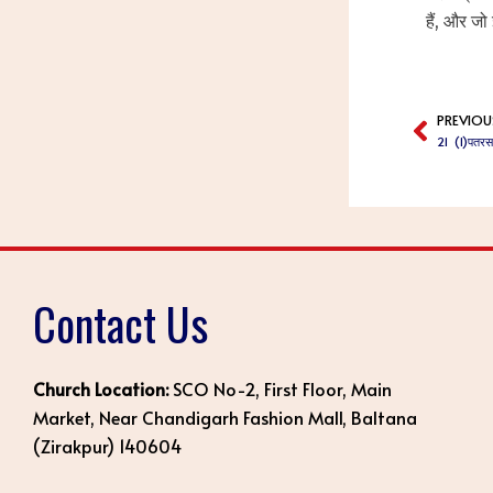
हैं, और जो
PREVIOU
Prev
21 (1)पतरस 
Contact Us
Church Location:
SCO No-2, First Floor, Main
Market, Near Chandigarh Fashion Mall, Baltana
(Zirakpur) 140604