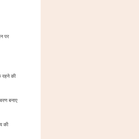
 इन पर
क रहने की
 आचरण बनाए
ष्य की