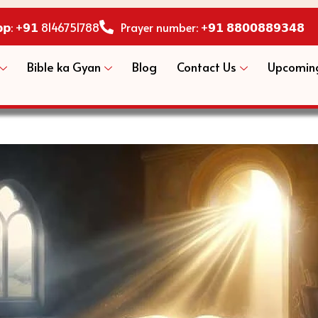
𝗽𝗽: +𝟵𝟭 8146751788
Prayer number: +𝟵𝟭 𝟴𝟴𝟬𝟬𝟴𝟴𝟵𝟯𝟰𝟴
Bible ka Gyan
Blog
Contact Us
Upcoming