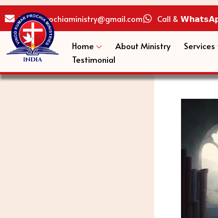
Vinodprochiaministry@gmail.com
Call & 𝗪𝗵𝗮𝘁𝘀𝗔
Skip
to
Home
About Ministry
Services
content
Testimonial