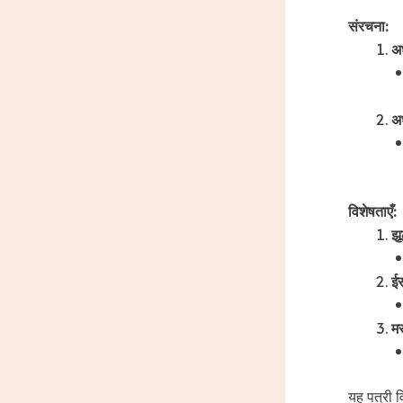
संरचना:
अध
अध
विशेषताएँ:
झू
ईस
मस
यह पत्री व