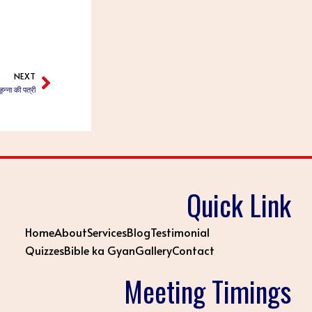
NEXT
Next
न्ना की पत्री
Quick Link
Home
About
Services
Blog
Testimonial
Quizzes
Bible ka Gyan
Gallery
Contact
Meeting Timings