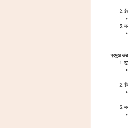
ईस
मस
प्रमुख खंड
झू
ईस
मस