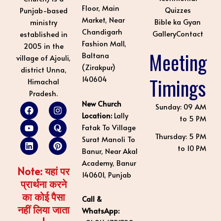
Floor, Main
Quizzes
Punjab-based
Market, Near
Bible ka Gyan
ministry
Chandigarh
Gallery
Contact
established in
Fashion Mall,
2005 in the
Meeting
Baltana
village of Ajouli,
(Zirakpur)
district Unna,
Timings
140604
Himachal
Pradesh.
New Church
F
Y
L
I
Q
P
Sunday: 09 AM
a
o
i
n
u
i
Location:
Lally
to 5 PM
c
u
n
s
o
n
Fatak To Village
e
t
k
t
r
t
Thursday: 5 PM
Surat Manoli To
b
u
e
a
a
e
to 10 PM
o
b
d
g
r
Banur, Near Akal
o
e
i
r
e
Academy, Banur
k
n
a
s
Note: यहां पर
140601, Punjab
m
t
प्रार्थना करने
का कोई पैसा
Call &
नहीं लिया जाता
WhatsApp: