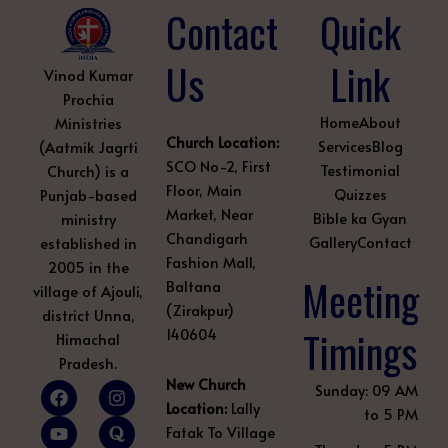
Contact
Quick
Us
Link
Vinod Kumar
Prochia
Home
About
Ministries
Church Location:
Services
Blog
(Aatmik Jagrti
SCO No-2, First
Testimonial
Church) is a
Floor, Main
Quizzes
Punjab-based
Market, Near
Bible ka Gyan
ministry
Chandigarh
Gallery
Contact
established in
Fashion Mall,
2005 in the
Meeting
Baltana
village of Ajouli,
(Zirakpur)
district Unna,
Timings
140604
Himachal
Pradesh.
New Church
F
Y
L
I
Q
P
Sunday: 09 AM
a
o
i
n
u
i
Location:
Lally
to 5 PM
c
u
n
s
o
n
Fatak To Village
e
t
k
t
r
t